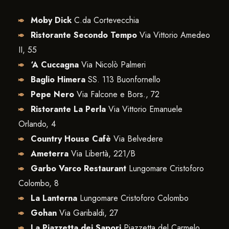
Moby Dick
C.da Cortevecchia
Ristorante Secondo Tempo
Via Vittorio Amedeo
II, 55
‘A Cuccagna
Via Nicolò Palmeri
Baglio Himera
SS. 113 Buonfornello
Pepe Nero
Via Falcone e Bors., 72
Ristorante La Perla
Via Vittorio Emanuele
Orlando, 4
Country House Cafè
Via Belvedere
Ameterra
Via Libertà, 221/B
Garbo Varco Restaurant
Lungomare Cristoforo
Colombo, 8
La Lanterna
Lungomare Cristoforo Colombo
Gohan
Via Garibaldi, 27
La Piazzetta dei Sapori
Piazzetta del Carmelo